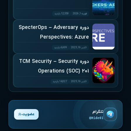
فوریه 1, 2026
12,550 بازدید
دوره SpecterOps – Adversary
Perspectives: Azure
اکتبر 16, 2025
6,609 بازدید
دوره TCM Security – Security
Operations (SOC) 201
اکتبر 16, 2025
14,027 بازدید
تلگرام
عضویت
@Hide01