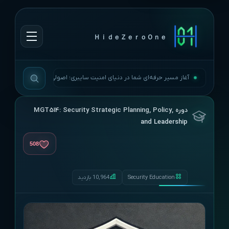
ＨｉｄｅＺｅｒｏＯｎｅ
آغاز مسیر حرفه‌ای شما در دنیای امنیت سایبری؛ اصولی، به‌روز و بی‌وقفه.
دوره MGT514: Security Strategic Planning, Policy,
and Leadership
508
Security Education
10,964 بازدید