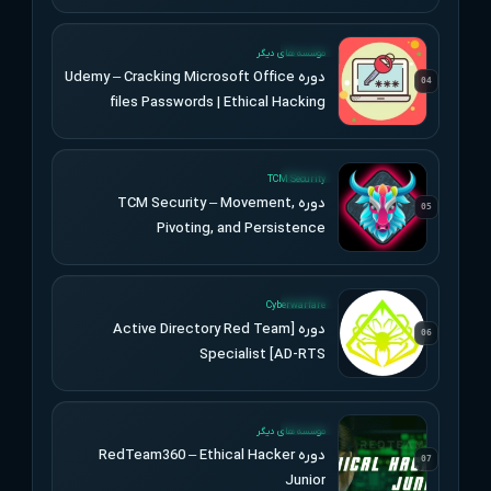
UPDATED
موسسه های دیگر
دوره Udemy – Cracking Microsoft Office
04
files Passwords | Ethical Hacking
UPDATED
TCM Security
دوره TCM Security – Movement,
05
Pivoting, and Persistence
UPDATED
Cyberwarfare
دوره [Active Directory Red Team
06
Specialist [AD-RTS
UPDATED
موسسه های دیگر
دوره RedTeam360 – Ethical Hacker
07
Junior