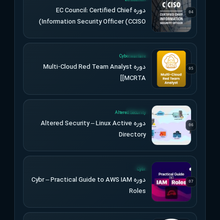
EC-Council
دوره EC Council: Certified Chief
04
Information Security Officer (CCISO)
UPDATED
Cyberwarfare
دوره Multi-Cloud Red Team Analyst
05
[MCRTA]
UPDATED
Altered Security
دوره Altered Security – Linux Active
06
Directory
UPDATED
Cybr
دوره Cybr – Practical Guide to AWS IAM
07
Roles