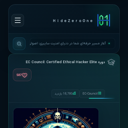
ＨｉｄｅＺｅｒｏＯｎｅ
آغاز مسیر حرفه‌ای شما در دنیای امنیت سایبری؛ اصولی، به‌روز و بی‌وقفه.
دوره EC Council: Certified Ethical Hacker Elite
587
EC-Council
18,780 بازدید