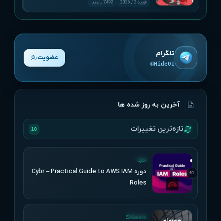
فوریه 12, 2026
7,492 بازدید
تلگرام
عضویت
@Hide01
آخرین به روز شده ها
تازه‌ترین تغییرات
10
UPDATED
Cybr
دوره Cybr – Practical Guide to AWS IAM
01
Roles
UPDATED
EC-Council