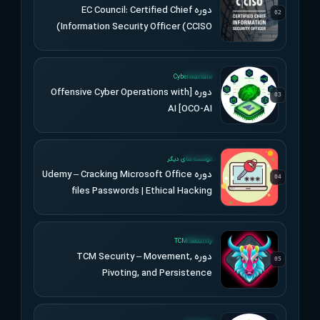
دوره EC Council: Certified Chief
02
Information Security Officer (CCISO)
UPDATED
Cyberwarfare
دوره [Offensive Cyber Operations with
03
AI [OCO-AI
UPDATED
موسسه های دیگر
دوره Udemy – Cracking Microsoft Office
04
files Passwords | Ethical Hacking
UPDATED
TCM Security
دوره TCM Security – Movement,
05
Pivoting, and Persistence
UPDATED