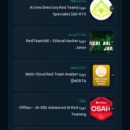
Cyberwarfare
دوره [Active Directory Red Team
06
Specialist [AD-RTS
UPDATED
موسسه های دیگر
دوره RedTeam360 – Ethical Hacker
07
Junior
UPDATED
Cyberwarfare
دوره Multi-Cloud Red Team Analyst
08
[MCRTA]
UPDATED
OffSec
دوره OffSec – AI-300: Advanced AI Red
09
Teaming