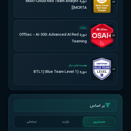
دوره Multi-Cloud Red Team Analyst
08
[MCRTA]
UPDATED
OffSec
دوره OffSec – AI-300: Advanced AI Red
09
Teaming
UPDATED
موسسه های دیگر
10
دوره (BTL1) Blue Team Level 1
بر اساس
تصادفی
بازدید
جدیدترین