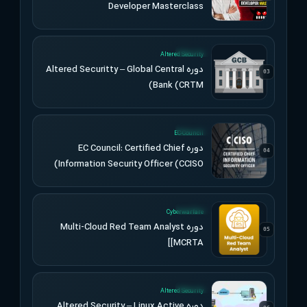
Developer Masterclass
UPDATED
Altered Security
دوره Altered Securitty – Global Central
03
Bank (CRTM)
UPDATED
EC-Council
دوره EC Council: Certified Chief
04
Information Security Officer (CCISO)
UPDATED
Cyberwarfare
دوره Multi-Cloud Red Team Analyst
05
[MCRTA]
UPDATED
Altered Security
دوره Altered Security – Linux Active