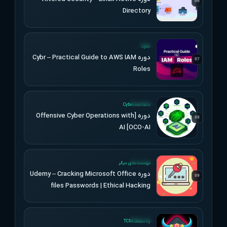
06
Directory
UPDATED
Cybr
دوره Cybr – Practical Guide to AWS IAM
07
Roles
UPDATED
Cyberwarfare
دوره [Offensive Cyber Operations with
08
AI [OCO-AI
UPDATED
موسسه های دیگر
دوره Udemy – Cracking Microsoft Office
09
files Passwords | Ethical Hacking
UPDATED
TCM Security