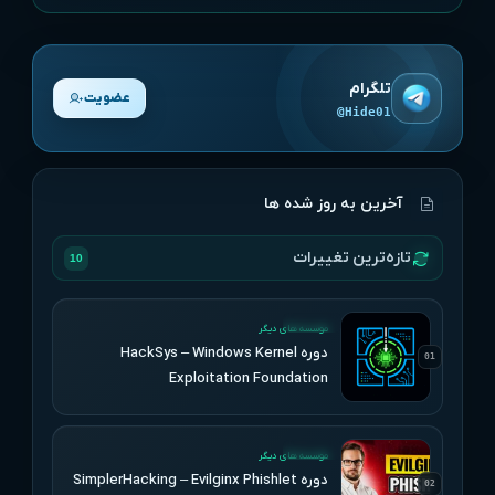
تلگرام
عضویت
@Hide01
آخرین به روز شده ها
تازه‌ترین تغییرات
10
UPDATED
موسسه های دیگر
دوره HackSys – Windows Kernel
01
Exploitation Foundation
UPDATED
موسسه های دیگر
دوره SimplerHacking – Evilginx Phishlet
02