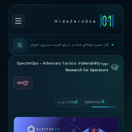
ＨｉｄｅＺｅｒｏＯｎｅ
آغاز مسیر حرفه‌ای شما در دنیای امنیت سایبری؛ اصولی، به‌روز و بی‌وقفه.
دوره SpecterOps – Adversary Tactics: Vulnerability
Research for Operators
565
SpecterOps
9,256 بازدید